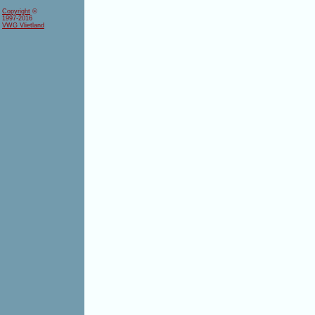
Copyright
©
1997-2016
VWG Vlietland