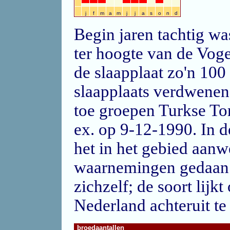
j
f
m
a
m
j
j
a
s
o
n
d
Begin jaren tachtig was
ter hoogte van de Voge
de slaapplaat zo'n 100
slaapplaats verdwenen
toe groepen Turkse To
ex. op 9-12-1990. In d
het in het gebied aan
waarnemingen gedaan. 
zichzelf; de soort lijk
Nederland achteruit te
broedaantallen