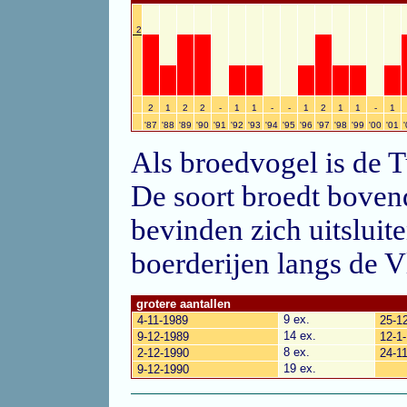
2
2
1
2
2
-
1
1
-
-
1
2
1
1
-
1
'87
'88
'89
'90
'91
'92
'93
'94
'95
'96
'97
'98
'99
'00
'01
Als broedvogel is de Tu
De soort broedt bovend
bevinden zich uitsluit
boerderijen langs de Vl
grotere aantallen
9 ex.
4-11-1989
25-1
14 ex.
9-12-1989
12-1
8 ex.
2-12-1990
24-1
19 ex.
9-12-1990