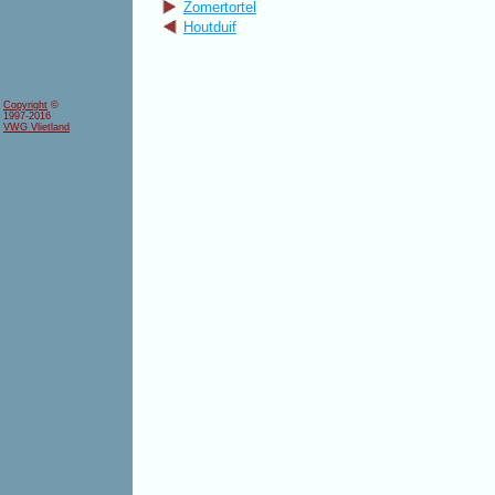
Zomertortel
Houtduif
Copyright
©
1997-2016
VWG Vlietland