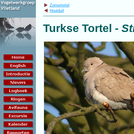
Zomertortel
Houtduif
Turkse Tortel
-
St